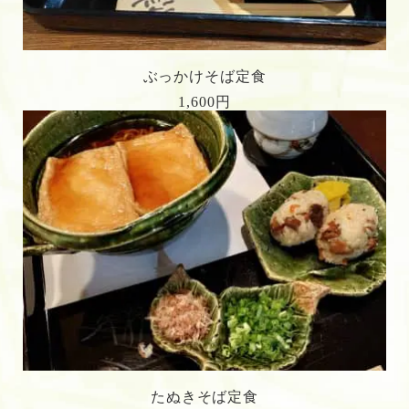
ぶっかけそば定食
1,600円
たぬきそば定食