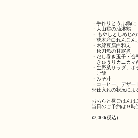
・手作りとうふ鍋(こ
・大山鶏の油淋鶏
・ もやしとしめじの
・茨木産白れんこん
・木綿豆腐白和え
・秋刀魚の甘露煮
・だし巻き玉子・合鴨
・きゅうりカニカマ
・生野菜サラダ、ポ
・ご飯
・みそ汁
・コーヒー、デザー
※仕入れの状況によ
おちらと昼ごはんは
当日のご予約は９時
¥2,000(税込)